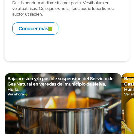
Duis bibendum at diam sit amet porta. Vestibulum eu
volutpat risus. Quisque ex nulla, faucibus id lobortis nec,
auctor ut sapien.
Conocer más
Baja presión y/o posible suspensión del Servicio de
Baja
Gas Natural en veredas del municipio de Neiva,
Gas 
Huila.
Huila
Ver ahora
Ver a