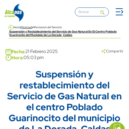
Pasar al contenido principal
Inicio
Noticias
Afectacion del Servicio
Suspensión y Restablecimiento del Servicio de Gas Natural En El Centro Poblado
Guarinocito del Municipio de La Dorada, Caldas
Banner
media banner
21 Febrero 2025
Fecha:
Compartir
05:03 pm
Hora:
Suspensión y
Title
restablecimiento del
Servicio de Gas Natural en
el centro Poblado
Guarinocito del municipio
icon
Imagen
link
de La Dorada, Caldas