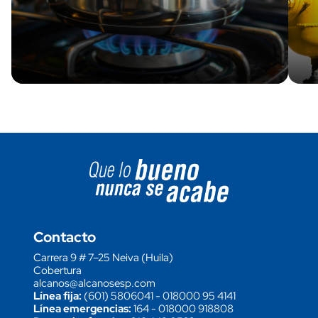
Image block
Contacto
Carrera 9 # 7–25 Neiva (Huila)
Cobertura
alcanos@alcanosesp.com
Línea fija:
(601) 5806041
-
018000 95 4141
Línea emergencias:
164
-
018000 918808