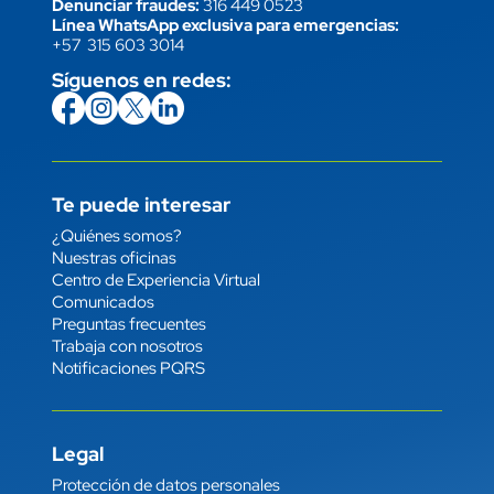
Denunciar fraudes:
316 449 0523
Línea WhatsApp exclusiva para emergencias:
+57 315 603 3014
Síguenos en redes:
icon
Imagen
link
icon
Imagen
link
icon
Imagen
link
icon
Imagen
link
Te puede interesar
Enlace
¿Quiénes somos?
Nuestras oficinas
Centro de Experiencia Virtual
Comunicados
Preguntas frecuentes
Trabaja con nosotros
Notificaciones PQRS
Legal
Enlace
Protección de datos personales