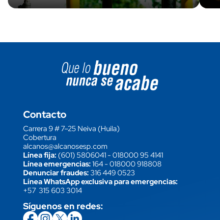
Image block
Contacto
Carrera 9 # 7–25 Neiva (Huila)
Cobertura
alcanos@alcanosesp.com
Línea fija:
(601) 5806041
-
018000 95 4141
Línea emergencias:
164
-
018000 918808
Denunciar fraudes:
316 449 0523
Línea WhatsApp exclusiva para emergencias:
+57 315 603 3014
Síguenos en redes:
icon
Imagen
link
icon
Imagen
link
icon
Imagen
link
icon
Imagen
link