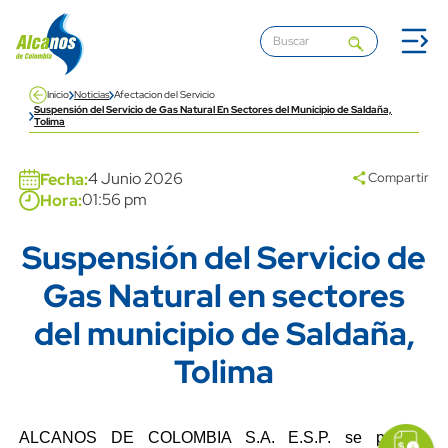
Pasar al contenido principal
Inicio
Noticias
Afectacion del Servicio
Suspensión del Servicio de Gas Natural En Sectores del Municipio de Saldaña,
Tolima
Banner
4 Junio 2026
Fecha:
Compartir
01:56 pm
Hora:
Suspensión del Servicio de
Title
Gas Natural en sectores
del municipio de Saldaña,
Tolima
icon
Imagen
link
Content
Descripción
ALCANOS DE COLOMBIA S.A. E.S.P. se permite