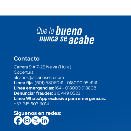
Image block
Contacto
Carrera 9 # 7–25 Neiva (Huila)
Cobertura
alcanos@alcanosesp.com
Línea fija:
(601) 5806041
-
018000 95 4141
Línea emergencias:
164
-
018000 918808
Denunciar fraudes:
316 449 0523
Línea WhatsApp exclusiva para emergencias:
+57 315 603 3014
Síguenos en redes:
icon
Imagen
link
icon
Imagen
link
icon
Imagen
link
icon
Imagen
link