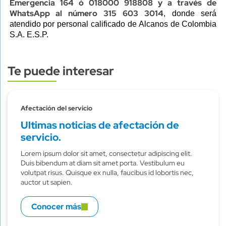
Emergencia 164 ó 018000 918808 y a través de
WhatsApp al número 315 603 3014
, donde será
atendido por personal calificado de Alcanos de Colombia
S.A. E.S.P.
Te puede interesar
Subtitulo
Afectación del servicio
Ultimas noticias de afectación de
servicio.
Lorem ipsum dolor sit amet, consectetur adipiscing elit.
Duis bibendum at diam sit amet porta. Vestibulum eu
volutpat risus. Quisque ex nulla, faucibus id lobortis nec,
auctor ut sapien.
Conocer más