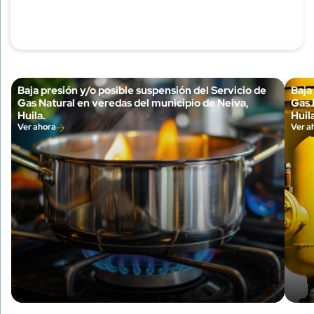
Baja presión y/o posible suspensión del Servicio de
Baja
Gas Natural en veredas del municipio de Neiva,
Gas 
Huila.
Huila
Ver ahora
Ver a