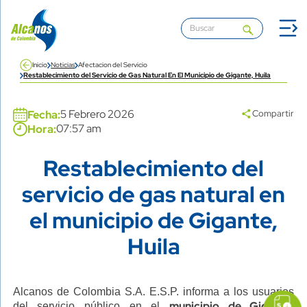
Pasar al contenido principal
Inicio
Noticias
Afectacion del Servicio
Restablecimiento del Servicio de Gas Natural En El Municipio de Gigante, Huila
Banner
5 Febrero 2026
Fecha:
Compartir
07:57 am
Hora:
Restablecimiento del
Title
servicio de gas natural en
el municipio de Gigante,
Huila
Content
Descripción
Alcanos de Colombia S.A. E.S.P. informa a los usuarios
icon
Imagen
link
municipio de Gigante,
del servicio público en el