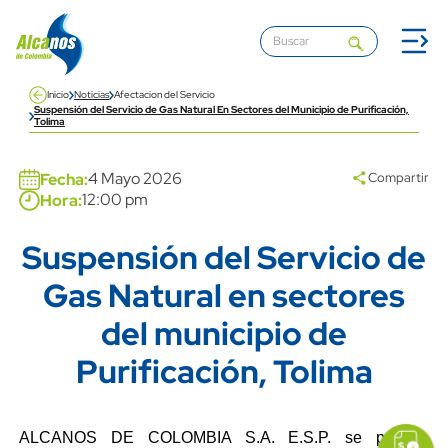
Pasar al contenido principal
Inicio
Noticias
Afectacion del Servicio
Suspensión del Servicio de Gas Natural En Sectores del Municipio de Purificación,
Tolima
Banner
4 Mayo 2026
Fecha:
Compartir
12:00 pm
Hora:
Suspensión del Servicio de
Title
Gas Natural en sectores
del municipio de
Purificación, Tolima
icon
Imagen
link
Content
Descripción
ALCANOS DE COLOMBIA S.A. E.S.P. se permite