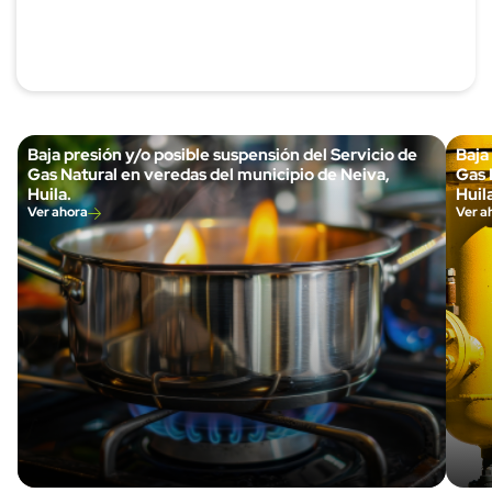
Baja presión y/o posible suspensión del Servicio de
Baja
Gas Natural en veredas del municipio de Neiva,
Gas 
Huila.
Huila
Ver ahora
Ver a