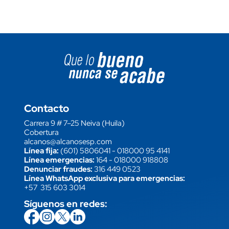
Image block
Contacto
Carrera 9 # 7–25 Neiva (Huila)
Cobertura
alcanos@alcanosesp.com
Línea fija:
(601) 5806041
-
018000 95 4141
Línea emergencias:
164
-
018000 918808
Denunciar fraudes:
316 449 0523
Línea WhatsApp exclusiva para emergencias:
+57 315 603 3014
Síguenos en redes:
icon
Imagen
link
icon
Imagen
link
icon
Imagen
link
icon
Imagen
link