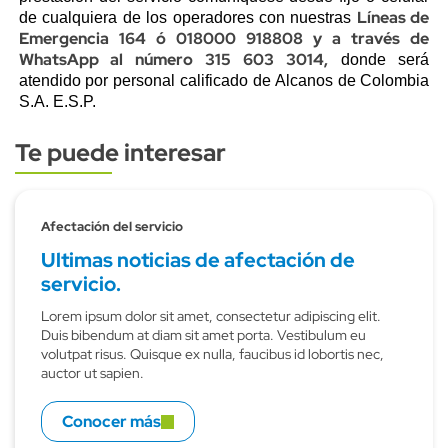
Líneas de
de cualquiera de los operadores con nuestras
Emergencia 164 ó 018000 918808 y a través de
WhatsApp al número 315 603 3014,
donde será
atendido por personal calificado de Alcanos de Colombia
S.A. E.S.P.
Te puede interesar
Subtitulo
Afectación del servicio
Ultimas noticias de afectación de
servicio.
Lorem ipsum dolor sit amet, consectetur adipiscing elit.
Duis bibendum at diam sit amet porta. Vestibulum eu
volutpat risus. Quisque ex nulla, faucibus id lobortis nec,
auctor ut sapien.
Conocer más