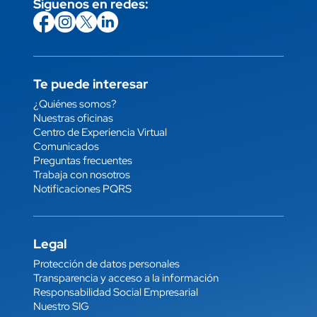
Síguenos en redes:
icon
Imagen
link
icon
Imagen
link
icon
Imagen
link
icon
Imagen
link
Te puede interesar
Enlace
¿Quiénes somos?
Nuestras oficinas
Centro de Experiencia Virtual
Comunicados
Preguntas frecuentes
Trabaja con nosotros
Notificaciones PQRS
Legal
Enlace
Protección de datos personales
Transparencia y acceso a la información
Responsabilidad Social Empresarial
Nuestro SIG