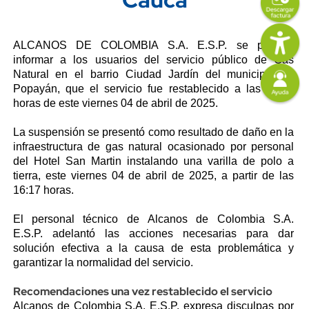
Imagen
Content
Descripción
ALCANOS DE COLOMBIA S.A. E.S.P. se permite
informar a los usuarios del servicio público de Gas
Imagen
Natural en el barrio Ciudad Jardín del municipio de
Popayán, que el servicio fue restablecido a las 16:56
horas de este viernes 04 de abril de 2025.
La suspensión se presentó como resultado de daño en la
infraestructura de gas natural ocasionado por personal
del Hotel San Martin instalando una varilla de polo a
tierra, este viernes 04 de abril de 2025, a partir de las
16:17 horas.
El personal técnico de
Alcanos de Colombia S.A.
E.S.P.
adelantó las acciones necesarias para dar
solución efectiva a la causa de esta problemática y
garantizar la normalidad del servicio.
Recomendaciones una vez restablecido el servicio
Alcanos de Colombia S.A. E.S.P. expresa disculpas por