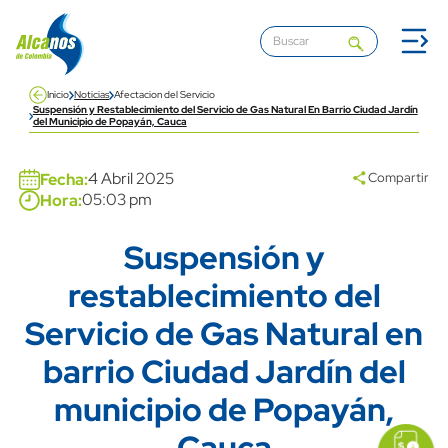
Pasar al contenido principal
Inicio
Noticias
Afectacion del Servicio
Suspensión y Restablecimiento del Servicio de Gas Natural En Barrio Ciudad Jardín
del Municipio de Popayán, Cauca
Banner
4 Abril 2025
Fecha:
Compartir
05:03 pm
Hora:
Suspensión y
Title
restablecimiento del
Servicio de Gas Natural en
barrio Ciudad Jardín del
municipio de Popayán,
icon
Imagen
link
Cauca