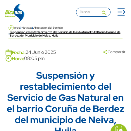
Pasar al contenido principal
Inicio
Noticias
Afectacion del Servicio
Suspensión y Restablecimiento del Servicio de Gas Natural En El Barrio Coruña de
Berdez del Municipio de Neiva, Huila
Banner
24 Junio 2025
Fecha:
Compartir
08:05 pm
Hora:
Suspensión y
Title
restablecimiento del
Servicio de Gas Natural en
el barrio Coruña de Berdez
del municipio de Neiva,
icon
Imagen
link
Huila