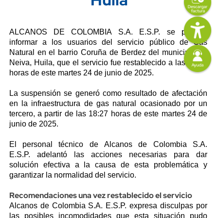
Imagen
Content
Descripción
ALCANOS DE COLOMBIA S.A. E.S.P. se permite
informar a los usuarios del servicio público de Gas
Imagen
Natural en el barrio Coruña de Berdez del municipio de
Neiva, Huila, que el servicio fue restablecido a las 19:45
horas de este martes 24 de junio de 2025.
La suspensión se generó como resultado de afectación
en la infraestructura de gas natural ocasionado por un
tercero, a partir de las 18:27 horas de este martes 24 de
junio de 2025.
El personal técnico de
Alcanos de Colombia S.A.
E.S.P.
adelantó las acciones necesarias para dar
solución efectiva a la causa de esta problemática y
garantizar la normalidad del servicio.
Recomendaciones una vez restablecido el servicio
Alcanos de Colombia S.A. E.S.P. expresa disculpas por
las posibles incomodidades que esta situación pudo