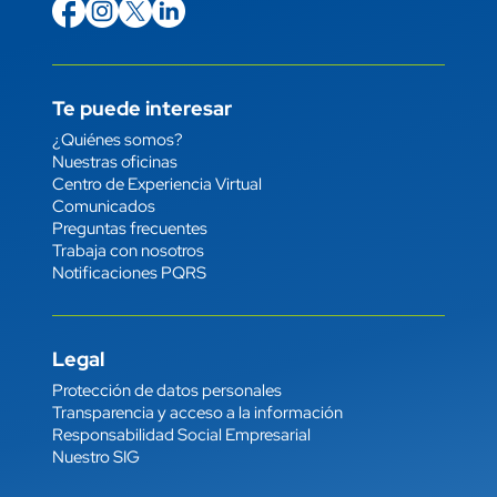
icon
Imagen
link
icon
Imagen
link
icon
Imagen
link
icon
Imagen
link
Te puede interesar
Enlace
¿Quiénes somos?
Nuestras oficinas
Centro de Experiencia Virtual
Comunicados
Preguntas frecuentes
Trabaja con nosotros
Notificaciones PQRS
Legal
Enlace
Protección de datos personales
Transparencia y acceso a la información
Responsabilidad Social Empresarial
Nuestro SIG