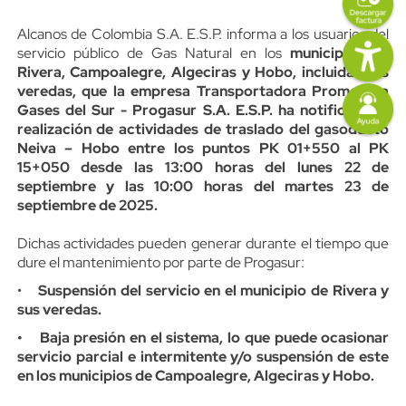
Content
Descripción
Alcanos de Colombia S.A. E.S.P. informa a los usuarios del
Imagen
servicio público de Gas Natural en los
municipios de
Rivera, Campoalegre, Algeciras y Hobo, incluidas sus
veredas, que la empresa Transportadora Promotora
Imagen
Gases del Sur - Progasur S.A. E.S.P. ha notificado la
realización de actividades de traslado del gasoducto
Neiva – Hobo entre los puntos PK 01+550 al PK
15+050 desde las 13:00 horas del lunes 22 de
septiembre y las 10:00 horas del martes 23 de
septiembre de 2025.
Dichas actividades pueden generar durante el tiempo que
dure el mantenimiento por parte de Progasur:
•
Suspensión del servicio en el municipio de Rivera y
sus veredas.
• Baja presión en el sistema, lo que puede ocasionar
servicio parcial e intermitente y/o suspensión de este
en los municipios de Campoalegre, Algeciras y Hobo.