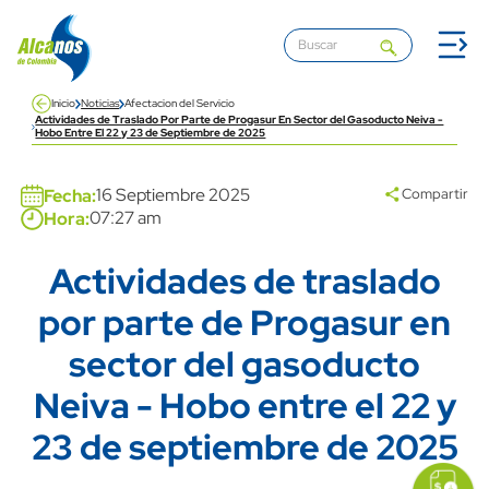
Pasar al contenido principal
Inicio
Noticias
Afectacion del Servicio
Actividades de Traslado Por Parte de Progasur En Sector del Gasoducto Neiva -
Hobo Entre El 22 y 23 de Septiembre de 2025
Banner
16 Septiembre 2025
Fecha:
Compartir
07:27 am
Hora:
Actividades de traslado
Title
por parte de Progasur en
sector del gasoducto
Neiva - Hobo entre el 22 y
23 de septiembre de 2025
icon
Imagen
link