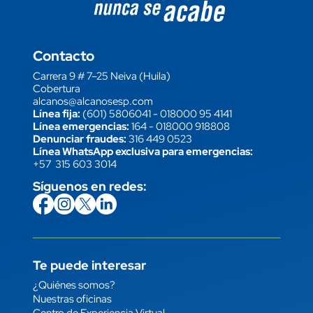
Contacto
Carrera 9 # 7–25 Neiva (Huila)
Cobertura
alcanos@alcanosesp.com
Línea fija:
(601) 5806041
-
018000 95 4141
Línea emergencias:
164
-
018000 918808
Denunciar fraudes:
316 449 0523
Línea WhatsApp exclusiva para emergencias:
+57 315 603 3014
Síguenos en redes:
icon
Imagen
link
icon
Imagen
link
icon
Imagen
link
icon
Imagen
link
Te puede interesar
Enlace
¿Quiénes somos?
Nuestras oficinas
Centro de Experiencia Virtual