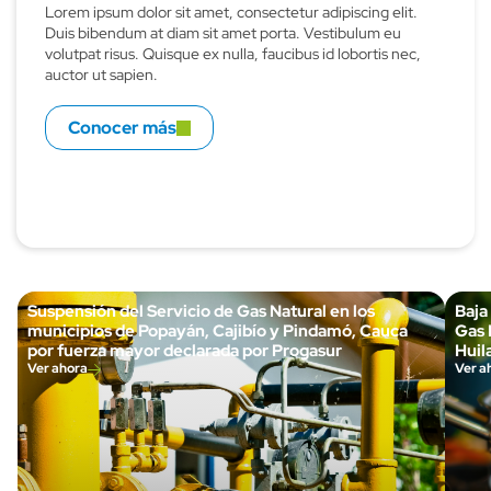
Lorem ipsum dolor sit amet, consectetur adipiscing elit.
Duis bibendum at diam sit amet porta. Vestibulum eu
volutpat risus. Quisque ex nulla, faucibus id lobortis nec,
auctor ut sapien.
Conocer más
Suspensión del Servicio de Gas Natural en los
Baja
municipios de Popayán, Cajibío y Pindamó, Cauca
Gas 
por fuerza mayor declarada por Progasur
Huila
Ver ahora
Ver a