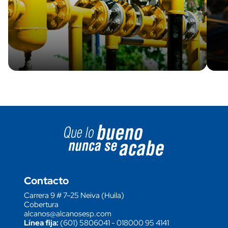
Image block
Contacto
Carrera 9 # 7–25 Neiva (Huila)
Cobertura
alcanos@alcanosesp.com
Línea fija:
(601) 5806041
-
018000 95 4141