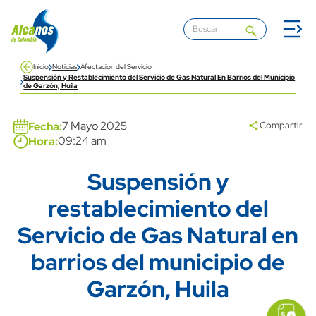
Pasar al contenido principal
Inicio
Noticias
Afectacion del Servicio
Suspensión y Restablecimiento del Servicio de Gas Natural En Barrios del Municipio
de Garzón, Huila
Banner
7 Mayo 2025
Fecha:
Compartir
09:24 am
Hora:
Suspensión y
Title
restablecimiento del
Servicio de Gas Natural en
barrios del municipio de
Garzón, Huila
icon
Imagen
link