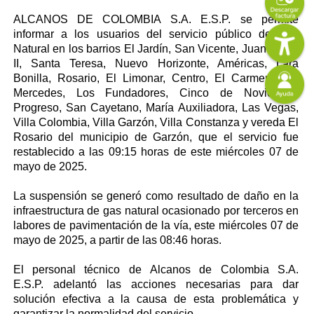
Content
Descripción
ALCANOS DE COLOMBIA S.A. E.S.P. se permite
Imagen
informar a los usuarios del servicio público de Gas
Natural en los barrios El Jardín, San Vicente, Juan Pablo
II, Santa Teresa, Nuevo Horizonte, Américas, Lara
Imagen
Bonilla, Rosario, El Limonar, Centro, El Carmen, Las
Mercedes, Los Fundadores, Cinco de Noviembre
Progreso, San Cayetano, María Auxiliadora, Las Vegas,
Villa Colombia, Villa Garzón, Villa Constanza y vereda El
Rosario del municipio de Garzón, que el servicio fue
restablecido a las 09:15 horas de este miércoles 07 de
mayo de 2025.
La suspensión se generó como resultado de daño en la
infraestructura de gas natural ocasionado por terceros en
labores de pavimentación de la vía, este miércoles 07 de
mayo de 2025, a partir de las 08:46 horas.
El personal técnico de
Alcanos de Colombia S.A.
E.S.P.
adelantó las acciones necesarias para dar
solución efectiva a la causa de esta problemática y
garantizar la normalidad del servicio.