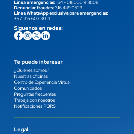
Línea emergencias:
164
-
018000 918808
Denunciar fraudes:
316 449 0523
Línea WhatsApp exclusiva para emergencias:
+57 315 603 3014
Síguenos en redes:
icon
Imagen
link
icon
Imagen
link
icon
Imagen
link
icon
Imagen
link
Te puede interesar
Enlace
¿Quiénes somos?
Nuestras oficinas
Centro de Experiencia Virtual
Comunicados
Preguntas frecuentes
Trabaja con nosotros
Notificaciones PQRS
Legal