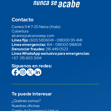
Contacto
Carrera 9 # 7–25 Neiva (Huila)
Cobertura
alcanos@alcanosesp.com
Línea fija:
(601) 5806041
-
018000 95 4141
Línea emergencias:
164
-
018000 918808
Denunciar fraudes:
316 449 0523
Línea WhatsApp exclusiva para emergencias:
+57 315 603 3014
Síguenos en redes:
icon
Imagen
link
icon
Imagen
link
icon
Imagen
link
icon
Imagen
link
Te puede interesar
Enlace
¿Quiénes somos?
Nuestras oficinas
Centro de Experiencia Virtual