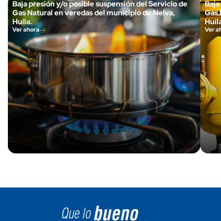
Baja presión y/o posible suspensión del Servicio de
Baja
Gas Natural en veredas del municipio de Neiva,
Gas 
Huila.
Huila
Ver ahora
Ver a
Image block