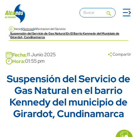
Pasar al contenido principal
Inicio
Noticias
Afectacion del Servicio
Suspensión del Servicio de Gas Natural En El Barrio Kennedy del Municipio de
Girardot, Cundinamarca
11 Junio 2025
Fecha:
Compartir
01:55 pm
Hora:
Suspensión del Servicio de
Title
Gas Natural en el barrio
Kennedy del municipio de
Girardot, Cundinamarca
icon
Imagen
link