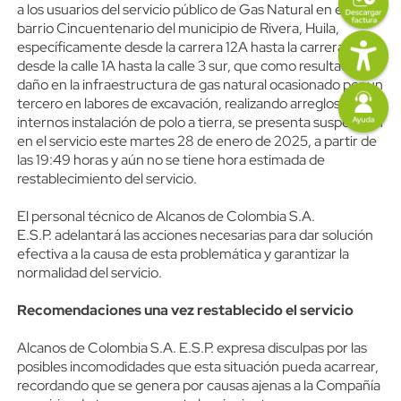
a los usuarios del servicio público de Gas Natural en el
barrio Cincuentenario del municipio de Rivera, Huila,
Imagen
específicamente desde la carrera 12A hasta la carrera 14 y
desde la calle 1A hasta la calle 3 sur, que como resultado de
daño en la infraestructura de gas natural ocasionado por un
Imagen
tercero en labores de excavación, realizando arreglos
internos instalación de polo a tierra, se presenta suspensión
en el servicio este martes 28 de enero de 2025, a partir de
las 19:49 horas y aún no se tiene hora estimada de
restablecimiento del servicio.
El personal técnico de Alcanos de Colombia S.A.
E.S.P. adelantará las acciones necesarias para dar solución
efectiva a la causa de esta problemática y garantizar la
normalidad del servicio.
Recomendaciones una vez restablecido el servicio
Alcanos de Colombia S.A. E.S.P. expresa disculpas por las
posibles incomodidades que esta situación pueda acarrear,
recordando que se genera por causas ajenas a la Compañía