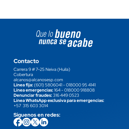
Image block
Contacto
Carrera 9 # 7–25 Neiva (Huila)
Cobertura
alcanos@alcanosesp.com
Línea fija:
(601) 5806041
-
018000 95 4141
Línea emergencias:
164
-
018000 918808
Denunciar fraudes:
316 449 0523
Línea WhatsApp exclusiva para emergencias:
+57 315 603 3014
Síguenos en redes:
icon
Imagen
link
icon
Imagen
link
icon
Imagen
link
icon
Imagen
link