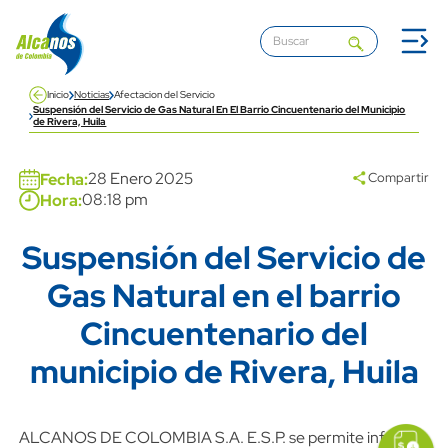
Pasar al contenido principal
Inicio
Noticias
Afectacion del Servicio
Suspensión del Servicio de Gas Natural En El Barrio Cincuentenario del Municipio
de Rivera, Huila
Banner
media banner
28 Enero 2025
Fecha:
Compartir
08:18 pm
Hora:
Suspensión del Servicio de
Title
Gas Natural en el barrio
Cincuentenario del
municipio de Rivera, Huila
icon
Imagen
link
Content
Descripción
ALCANOS DE COLOMBIA S.A. E.S.P. se permite informar