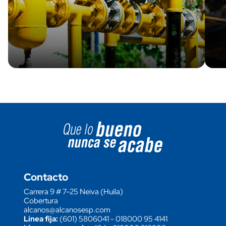
Image block
Contacto
Carrera 9 # 7–25 Neiva (Huila)
Cobertura
alcanos@alcanosesp.com
Línea fija:
(601) 5806041
-
018000 95 4141