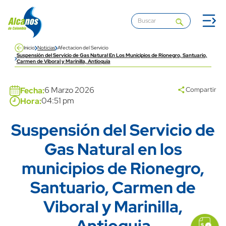
Pasar al contenido principal
Inicio
Noticias
Afectacion del Servicio
Suspensión del Servicio de Gas Natural En Los Municipios de Rionegro, Santuario,
Carmen de Viboral y Marinilla, Antioquia
Banner
6 Marzo 2026
Fecha:
Compartir
04:51 pm
Hora:
Suspensión del Servicio de
Title
Gas Natural en los
municipios de Rionegro,
Santuario, Carmen de
Viboral y Marinilla,
icon
Imagen
link
Antioquia