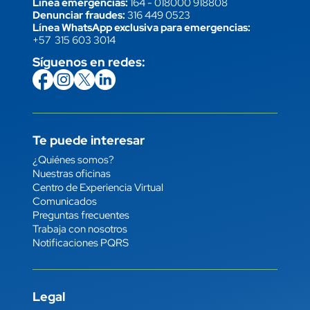
Línea emergencias:
164
-
018000 918808
Denunciar fraudes:
316 449 0523
Línea WhatsApp exclusiva para emergencias:
+57 315 603 3014
Síguenos en redes:
icon
Imagen
link
icon
Imagen
link
icon
Imagen
link
icon
Imagen
link
Te puede interesar
Enlace
¿Quiénes somos?
Nuestras oficinas
Centro de Experiencia Virtual
Comunicados
Preguntas frecuentes
Trabaja con nosotros
Notificaciones PQRS
Legal