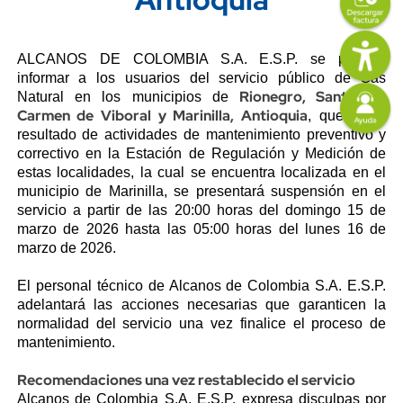
Imagen
Content
Descripción
ALCANOS DE COLOMBIA S.A. E.S.P. se permite
informar a los usuarios del servicio público de Gas
Imagen
Rionegro, Santuario,
Natural en los municipios de
Carmen de Viboral y Marinilla, Antioquia
, que como
resultado de actividades de mantenimiento preventivo y
correctivo en la Estación de Regulación y Medición de
estas localidades, la cual se encuentra localizada en el
municipio de Marinilla, se presentará suspensión en el
servicio a partir de las 20:00 horas del domingo 15 de
marzo de 2026 hasta las 05:00 horas del lunes 16 de
marzo de 2026.
El personal técnico de Alcanos de Colombia S.A. E.S.P.
adelantará las acciones necesarias que garanticen la
normalidad del servicio una vez finalice el proceso de
mantenimiento.
Recomendaciones una vez restablecido el servicio
Alcanos de Colombia S.A. E.S.P. expresa disculpas por