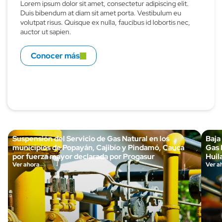
Lorem ipsum dolor sit amet, consectetur adipiscing elit.
Duis bibendum at diam sit amet porta. Vestibulum eu
volutpat risus. Quisque ex nulla, faucibus id lobortis nec,
auctor ut sapien.
Conocer más
Suspensión del Servicio de Gas Natural en los
Baja
municipios de Popayán, Cajibío y Pindamó, Cauca
Gas 
por fuerza mayor declarada por Progasur
Huila
Ver ahora
Ver a