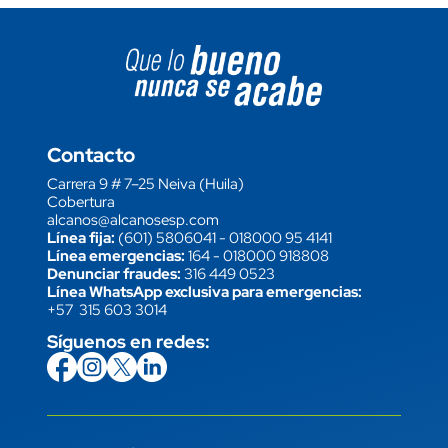
Image block
Contacto
Carrera 9 # 7–25 Neiva (Huila)
Cobertura
alcanos@alcanosesp.com
Línea fija:
(601) 5806041
-
018000 95 4141
Línea emergencias:
164
-
018000 918808
Denunciar fraudes:
316 449 0523
Línea WhatsApp exclusiva para emergencias:
+57 315 603 3014
Síguenos en redes:
icon
Imagen
link
icon
Imagen
link
icon
Imagen
link
icon
Imagen
link