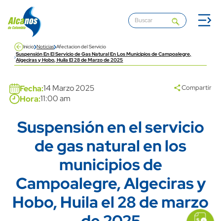
Pasar al contenido principal
Inicio
Noticias
Afectacion del Servicio
Suspensión En El Servicio de Gas Natural En Los Municipios de Campoalegre,
Algeciras y Hobo, Huila El 28 de Marzo de 2025
14 Marzo 2025
Fecha:
Compartir
11:00 am
Hora:
Suspensión en el servicio
Title
de gas natural en los
municipios de
Campoalegre, Algeciras y
Hobo, Huila el 28 de marzo
icon
Imagen
link
de 2025