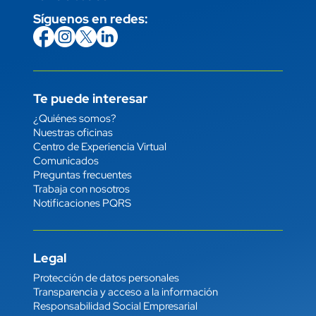
Síguenos en redes:
icon
Imagen
link
icon
Imagen
link
icon
Imagen
link
icon
Imagen
link
Te puede interesar
Enlace
¿Quiénes somos?
Nuestras oficinas
Centro de Experiencia Virtual
Comunicados
Preguntas frecuentes
Trabaja con nosotros
Notificaciones PQRS
Legal
Enlace
Protección de datos personales
Transparencia y acceso a la información
Responsabilidad Social Empresarial