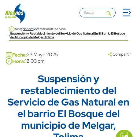
Pasar al contenido principal
Inicio
Noticias
Afectacion del Servicio
Suspensión y Restablecimiento del Servicio de Gas Natural En El Barrio El Bosque
del Municipio de Melgar, Tolima
Banner
23 Mayo 2025
Fecha:
Compartir
12:03 pm
Hora:
Suspensión y
Title
restablecimiento del
Servicio de Gas Natural en
el barrio El Bosque del
municipio de Melgar,
icon
Imagen
link
Tolima