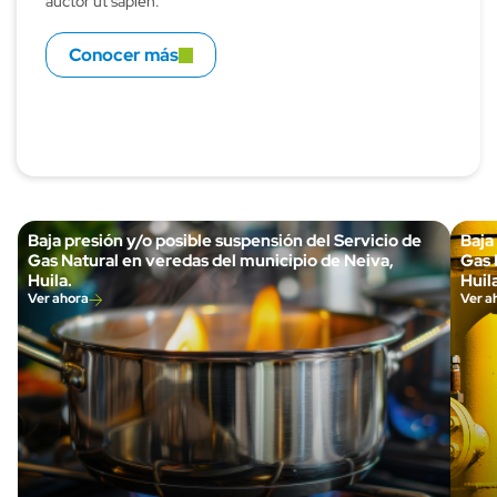
auctor ut sapien.
Conocer más
Baja presión y/o posible suspensión del Servicio de
Baja
Gas Natural en veredas del municipio de Neiva,
Gas 
Huila.
Huila
Ver ahora
Ver a