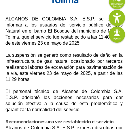
Imagen
Content
Descripción
ALCANOS DE COLOMBIA S.A. E.S.P. se permite
informar a los usuarios del servicio público de Gas
Imagen
Natural en el barrio El Bosque del municipio de Melgar,
Tolima, que el servicio fue restablecido a las 11:40 horas
de este viernes 23 de mayo de 2025.
La suspensión se generó como resultado de daño en la
infraestructura de gas natural ocasionado por terceros
realizando labores de excavación para pavimentación de
la vía, este viernes 23 de mayo de 2025, a partir de las
11:29 horas.
El personal técnico de
Alcanos de Colombia S.A.
E.S.P.
adelantó las acciones necesarias para dar
solución efectiva a la causa de esta problemática y
garantizar la normalidad del servicio.
Recomendaciones una vez restablecido el servicio
Alcanos de Colombia S.A. E.S.P. expresa disculpas por