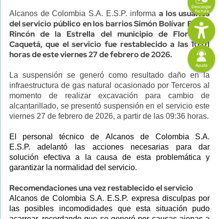
Content
Descripción
a los usuarios
Alcanos de Colombia S.A. E.S.P. informa
Imagen
del servicio público en los barrios Simón Bolívar Bajo y
Rincón de la Estrella del municipio de Florencia,
Caquetá, que el servicio fue restablecido a las 10:01
Imagen
horas de este viernes 27 de febrero de 2026.
La suspensión se generó como resultado daño en la
infraestructura de gas natural ocasionado por Terceros al
momento de realizar excavación para cambio de
alcantarillado, se
presentó suspensión en el servicio este
viernes 27 de febrero de 2026, a partir de las 09:36 horas.
El personal técnico de
Alcanos de Colombia S.A.
E.S.P.
adelantó las acciones necesarias para dar
solución efectiva a la causa de esta problemática y
garantizar la normalidad del servicio.
Recomendaciones una vez restablecido el servicio
Alcanos de Colombia S.A. E.S.P. expresa disculpas por
las posibles incomodidades que esta situación pudo
acarrear, recordando que se generó por causas ajenas a