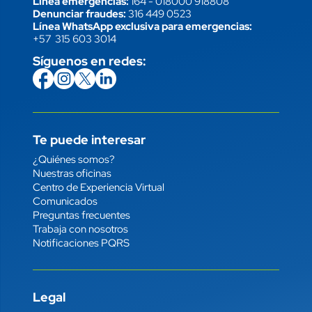
Línea emergencias:
164
-
018000 918808
Denunciar fraudes:
316 449 0523
Línea WhatsApp exclusiva para emergencias:
+57 315 603 3014
Síguenos en redes:
icon
Imagen
link
icon
Imagen
link
icon
Imagen
link
icon
Imagen
link
Te puede interesar
Enlace
¿Quiénes somos?
Nuestras oficinas
Centro de Experiencia Virtual
Comunicados
Preguntas frecuentes
Trabaja con nosotros
Notificaciones PQRS
Legal