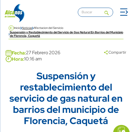
Pasar al contenido principal
Inicio
Noticias
Afectacion del Servicio
Suspensión y Restablecimiento del Servicio de Gas Natural En Barrios del Municipio
de Florencia, Caquetá
Banner
27 Febrero 2026
Fecha:
Compartir
10:16 am
Hora:
Suspensión y
Title
restablecimiento del
servicio de gas natural en
barrios del municipio de
Florencia, Caquetá
icon
Imagen
link