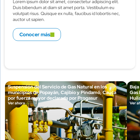
Lorem ipsum dolor sit amet, consectetur adipiscing elit.
Duis bibendum at diam sit amet porta. Vestibulum eu
volutpat risus. Quisque ex nulla, faucibus id lobortis nec,
auctor ut sapien.
Conocer más
Suspensión del Servicio de Gas Natural en los
Baja
municipios de Popayán, Cajibío y Pindamó, Cauca
Gas 
por fuerza mayor declarada por Progasur
Huila
Ver ahora
Ver a