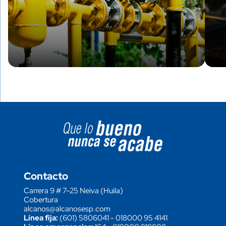
Image block
Contacto
Carrera 9 # 7–25 Neiva (Huila)
Cobertura
alcanos@alcanosesp.com
Línea fija:
(601) 5806041
-
018000 95 4141