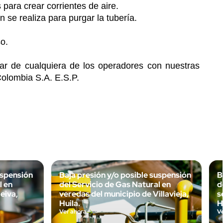
para crear corrientes de aire.
n se realiza para purgar la tubería.
so.
lar de cualquiera de los operadores con nuestras
olombia S.A. E.S.P.
uspensión
Baja presión y/o posible suspensión
B
l en
del Servicio de Gas Natural en
d
eiva,
veredas del municipio de Villavieja,
s
Huila.
H
Ver ahora
V