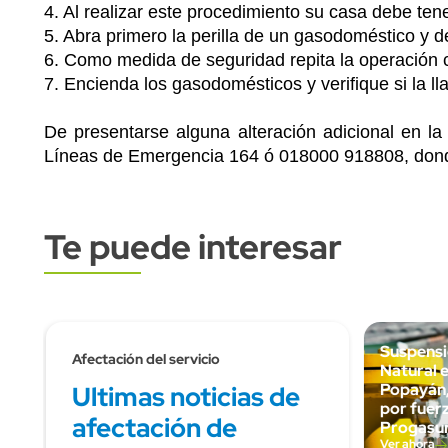
4. Al realizar este procedimiento su casa debe ten
5. Abra primero la perilla de un gasodoméstico y d
6. Como medida de seguridad repita la operación 
7. Encienda los gasodomésticos y verifique si la ll
De presentarse alguna alteración adicional en la
Líneas de Emergencia 164 ó 018000 918808, donde
Te puede interesar
Subtitulo
Suspensi
Afectación del servicio
Natural e
Popayán,
Ultimas noticias de
por fuer
afectación de
Progasu
Ver ahora