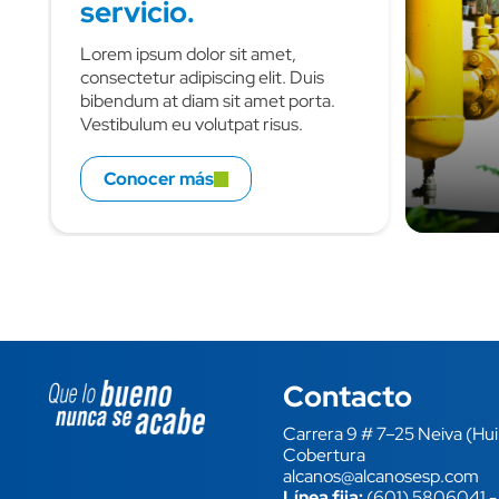
servicio.
Lorem ipsum dolor sit amet,
consectetur adipiscing elit. Duis
bibendum at diam sit amet porta.
Vestibulum eu volutpat risus.
Quisque ex nulla, faucibus id lobortis
nec, auctor ut sapien.
Conocer más
Contacto
Image block
Carrera 9 # 7–25 Neiva (Hui
Cobertura
alcanos@alcanosesp.com
Línea fija:
(601) 5806041