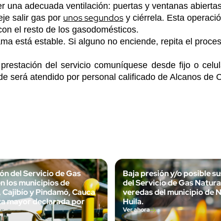
er una adecuada ventilación: puertas y ventanas abiertas 
unos segundos
eje salir gas por
y ciérrela. Esta operació
con el resto de los gasodomésticos.
ama está estable. Si alguno no enciende, repita el proce
 prestación del servicio comuníquese desde fijo o celu
 será atendido por personal calificado de Alcanos de C
ón del Servicio de Gas
Baja presión y/o posible s
n los municipios de
del Servicio de Gas Natura
 Cajibío y Pindamó, Cauca
veredas del municipio de N
za mayor declarada por
Huila.
r
Ver ahora