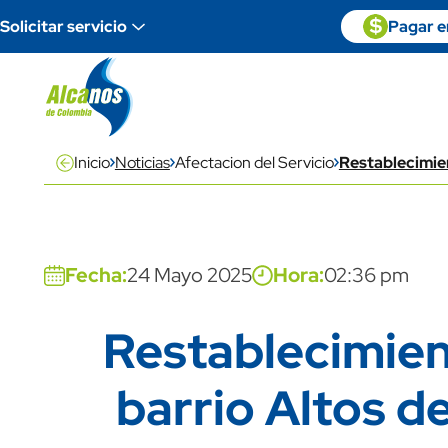
Pasar al contenido principal
Paga en linea
icon
Imagen
Solicitar servicio
Pagar en
descripti
Inicio
Noticias
Afectacion del Servicio
Restablecimien
Banner
Fecha:
24 Mayo 2025
Hora:
02:36 pm
Restablecimient
Title
barrio Altos d