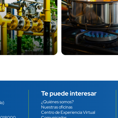
Te puede interesar
¿Quiénes somos?
Enlace
la)
Nuestras oficinas
Centro de Experiencia Virtual
-
018000
Comunicados