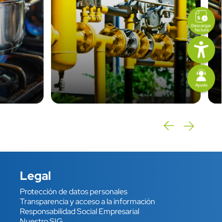
icon
Imagen
link
Imagen
Imagen
Legal
Protección de datos personales
Enlace
Transparencia y acceso a la información
Responsabilidad Social Empresarial
Nuestro SIG