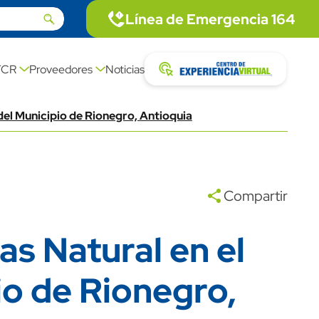
Linea de emergencia
Línea de Emergencia 164
icon
Imagen
description link
Centro exp
FCR
Proveedores
Noticias
icon
Imagen
del Municipio de Rionegro, Antioquia
Compartir
as Natural en el
io de Rionegro,