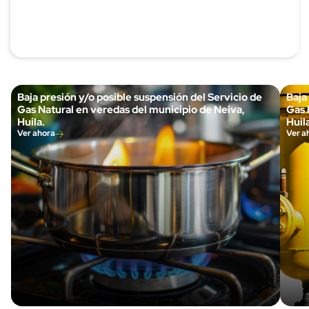
Baja presión y/o posible suspensión del Servicio de
Baja
Gas Natural en veredas del municipio de Neiva,
Gas 
Huila.
Huila
Ver ahora
Ver a