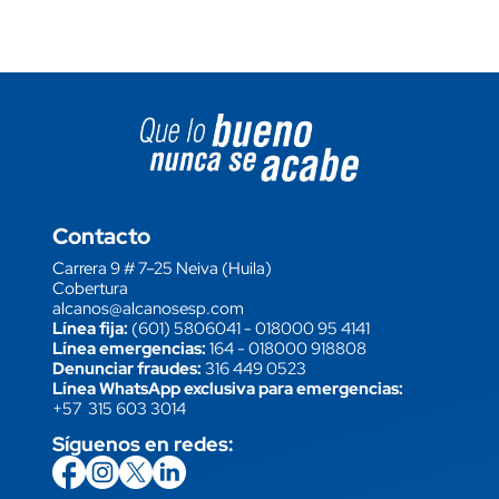
Image block
Contacto
Carrera 9 # 7–25 Neiva (Huila)
Cobertura
alcanos@alcanosesp.com
Línea fija:
(601) 5806041
-
018000 95 4141
Línea emergencias:
164
-
018000 918808
Denunciar fraudes:
316 449 0523
Línea WhatsApp exclusiva para emergencias:
+57 315 603 3014
Síguenos en redes:
icon
Imagen
link
icon
Imagen
link
icon
Imagen
link
icon
Imagen
link