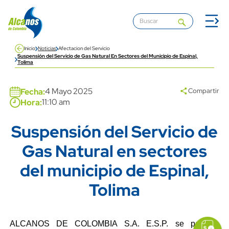
Pasar al contenido principal
Inicio
Noticias
Afectacion del Servicio
Suspensión del Servicio de Gas Natural En Sectores del Municipio de Espinal,
Tolima
4 Mayo 2025
Fecha:
Compartir
11:10 am
Hora:
Suspensión del Servicio de
Title
Gas Natural en sectores
del municipio de Espinal,
Tolima
icon
Imagen
link
Content
Descripción
ALCANOS DE COLOMBIA S.A. E.S.P. se permite