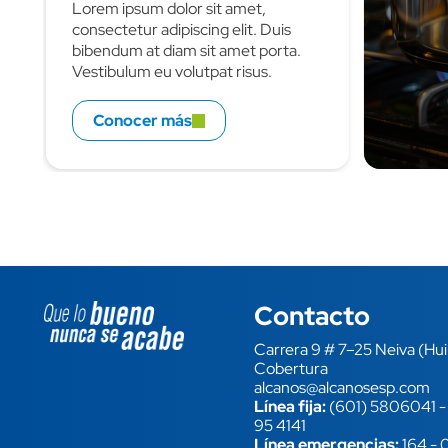
Lorem ipsum dolor sit amet,
consectetur adipiscing elit. Duis
bibendum at diam sit amet porta.
Vestibulum eu volutpat risus.
Quisque ex nulla, faucibus id lobortis
nec, auctor ut sapien.
Conocer más
Contacto
Image block
Carrera 9 # 7–25 Neiva (Hui
Cobertura
alcanos@alcanosesp.com
Línea fija:
(601) 5806041
95 4141
Línea emergencias:
164
-