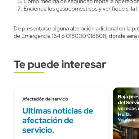
Como medida de seguridad repita la operación
Encienda los gasodomésticos y verifique si la l
De presentarse alguna alteración adicional en la p
de Emergencia 164 ó 018000 918808, donde será at
Te puede interesar
Subtitulo
Baja pres
Afectación del servicio
del Servi
veredas d
Ultimas noticias de
Huila.
afectación de
Ver ahora
servicio.