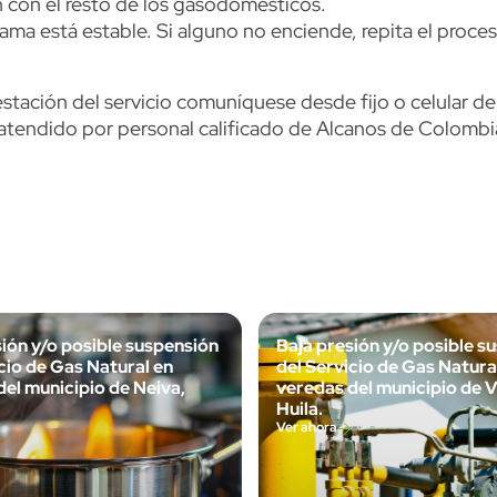
 con el resto de los gasodomésticos.
lama está estable. Si alguno no enciende, repita el proces
restación del servicio comuníquese desde fijo o celular d
endido por personal calificado de Alcanos de Colombia 
ión y/o posible suspensión
Baja presión y/o posible s
cio de Gas Natural en
del Servicio de Gas Natura
el municipio de Neiva,
veredas del municipio de Vi
Huila.
Ver ahora