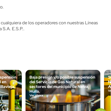
o.
e cualquiera de los operadores con nuestras Líneas
S.A. E.S.P..
uspensión
Baja presión y/o posible suspensión
S
l en
del Servicio de Gas Natural en
N
llavieja,
sectores del municipio de Neiva,
A
Huila.
V
Ver ahora
icon
Imagen
link