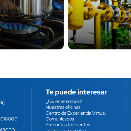
Te puede interesar
¿Quiénes somos?
Enlace
la)
Nuestras oficinas
Centro de Experiencia Virtual
-
018000
Comunicados
Preguntas frecuentes
018000
Trabaja con nosotros