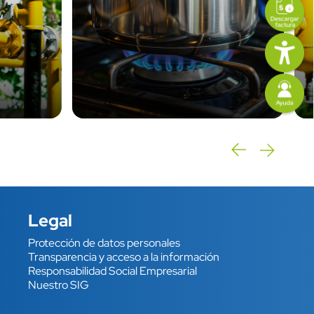
Imagen
Imagen
Legal
Protección de datos personales
Enlace
Transparencia y acceso a la información
Responsabilidad Social Empresarial
Nuestro SIG