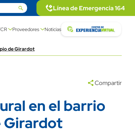
Linea de emergencia
Línea de Emergencia 164
icon
Imagen
description link
Centro exp
FCR
Proveedores
Noticias
icon
Imagen
ipio de Girardot
Compartir
ral en el barrio
 Girardot