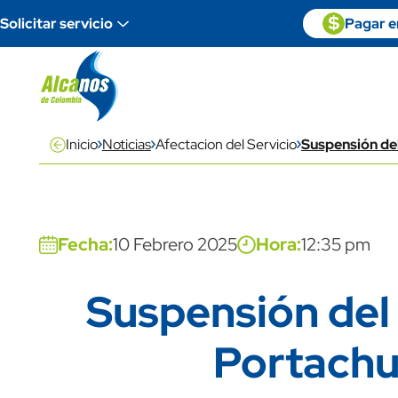
Pasar al contenido principal
Paga en linea
icon
Imagen
Solicitar servicio
Pagar en
descripti
Inicio
Noticias
Afectacion del Servicio
Suspensión del
Banner
media banner
Fecha:
10 Febrero 2025
Hora:
12:35 pm
Suspensión del 
Title
Portachu