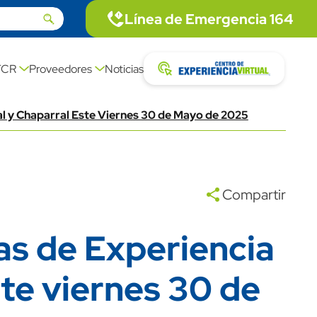
Linea de emergencia
Línea de Emergencia 164
icon
Imagen
description link
Centro exp
FCR
Proveedores
Noticias
icon
Imagen
nal y Chaparral Este Viernes 30 de Mayo de 2025
Compartir
nas de Experiencia
ste viernes 30 de