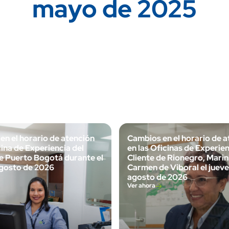
mayo de 2025
en el horario de atención
Cambios en el horario de 
cina de Experiencia del
en las Oficinas de Experien
de Puerto Bogotá durante el
Cliente de Rionegro, Marinil
gosto de 2026
Carmen de Viboral el juev
agosto de 2026
Ver ahora