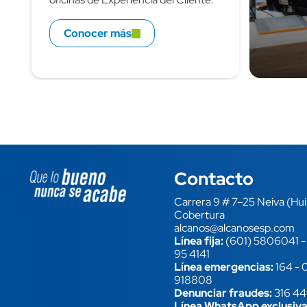
Conocer más
Contacto
Image block
Carrera 9 # 7–25 Neiva (Hui
Cobertura
alcanos@alcanosesp.com
Línea fija:
(601) 5806041
95 4141
Línea emergencias:
164
-
918808
Denunciar fraudes:
316 4
Línea WhatsApp exclusiva