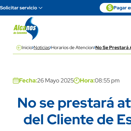
Pasar al contenido principal
Paga en linea
icon
Imagen
Solicitar servicio
Pagar en
descripti
Inicio
Noticias
Horarios de Atencion
No Se Prestará A
Fecha:
26 Mayo 2025
Hora:
08:55 pm
No se prestará at
Title
del Cliente de E