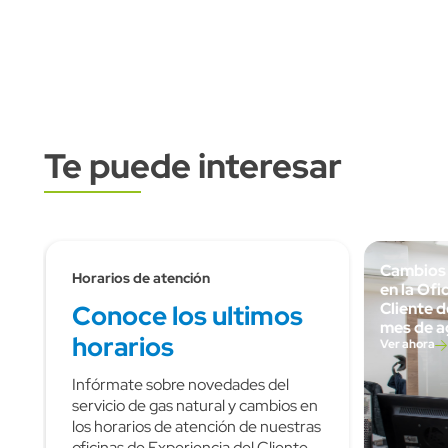
Te puede interesar
Subtitulo
Cambios 
Horarios de atención
en la Ofi
Cliente 
Conoce los ultimos
mes de a
horarios
Ver ahora
Infórmate sobre novedades del
servicio de gas natural y cambios en
los horarios de atención de nuestras
oficinas de Experiencia del Cliente.