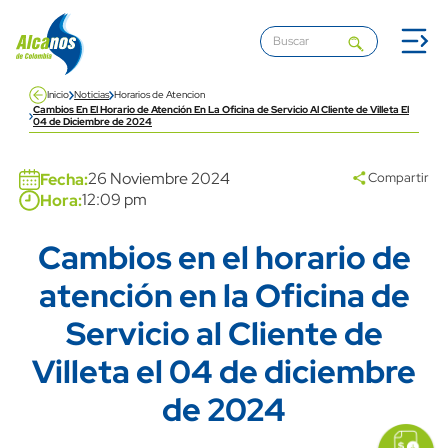
Pasar al contenido principal
Inicio
Noticias
Horarios de Atencion
Cambios En El Horario de Atención En La Oficina de Servicio Al Cliente de Villeta El
04 de Diciembre de 2024
Banner
media banner
26 Noviembre 2024
Fecha:
Compartir
12:09 pm
Hora:
Cambios en el horario de
Title
atención en la Oficina de
Servicio al Cliente de
Villeta el 04 de diciembre
de 2024
icon
Imagen
link