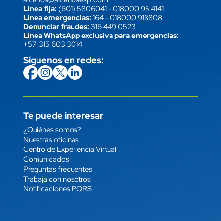
Línea fija:
(601) 5806041
-
018000 95 4141
Línea emergencias:
164
-
018000 918808
Denunciar fraudes:
316 449 0523
Línea WhatsApp exclusiva para emergencias:
+57 315 603 3014
Síguenos en redes:
icon
Imagen
link
icon
Imagen
link
icon
Imagen
link
icon
Imagen
link
Te puede interesar
Enlace
¿Quiénes somos?
Nuestras oficinas
Centro de Experiencia Virtual
Comunicados
Preguntas frecuentes
Trabaja con nosotros
Notificaciones PQRS