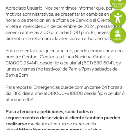
Content
Descripción
Apreciado Usuario: Nos permitimos informar que, por
Imagen
motivos administrativos, se presentarán cambios en el
horario de atención en la oficina de Servicio al Cliente de
Villeta el miércoles 04 de diciembre de 2024, prestándose
Imagen
servicio entre las 2:00 p.m. a las 5:00 p.m. El jueves 05 de
diciembre se retornará a la atención en el horario habitual.
Para presentar cualquier solicitud, puede comunicarse con
nuestro Contact Center a la Línea Nacional Gratuita
018000 954141, desde fijo o celular al (601) 580 6041, de
lunes a viernes (no festivos) de 7am a 7pm y sábados de
8am a 2pm
Para reportar Emergencias puede comunicarse 24 horas al
día, 365 días al año al 018000-918808 desde fijo o celular ó
al número 164
Para atención a peticiones, solicitudes o
requerimientos de servicio al cliente también pueden
realizarse
mediante el centro de experiencia
virtual
https://cev.alcanosesp.com/
; la página