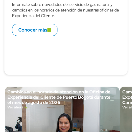
Infórmate sobre novedades del servicio de gas natural y
cambios en los horarios de atención de nuestras oficinas de
Experiencia del Cliente.
Conocer más
Cambios en el horario de atención en la Oficina de
Camb
Experiencia del Cliente de Puerto Bogotá durante
Expe
el mes de agosto de 2026
Carm
Ver ahora
Ver a