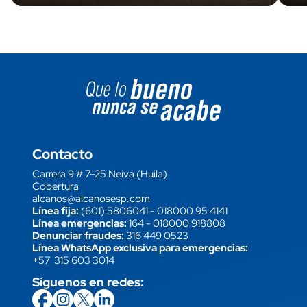
Image block
Contacto
Carrera 9 # 7–25 Neiva (Huila)
Cobertura
alcanos@alcanosesp.com
Línea fija:
(601) 5806041
-
018000 95 4141
Línea emergencias:
164
-
018000 918808
Denunciar fraudes:
316 449 0523
Línea WhatsApp exclusiva para emergencias:
+57 315 603 3014
Síguenos en redes:
icon
Imagen
link
icon
Imagen
link
icon
Imagen
link
icon
Imagen
link