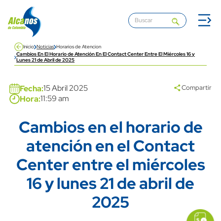
Pasar al contenido principal
Inicio
Noticias
Horarios de Atencion
Cambios En El Horario de Atención En El Contact Center Entre El Miércoles 16 y
Lunes 21 de Abril de 2025
Banner
15 Abril 2025
Fecha:
Compartir
11:59 am
Hora:
Cambios en el horario de
Title
atención en el Contact
Center entre el miércoles
16 y lunes 21 de abril de
2025
icon
Imagen
link