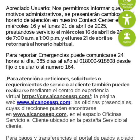
Apreciado Usuario: Nos permitimos informar que, por
Content
Descripción
Imagen
motivos administrativos, se presentarán cambios en el
horario de atención en nuestro Contact Center entre el
miércoles 16 y el lunes 21 de abril de 2025,
prestándose servicio
el miércoles 16 de abril de 2025,
Imagen
de 7:00 a.m. a 1:00 p.m. y el lunes 21 de abril se
retornará al horario habitual.
Para reportar Emergencias puede comunicarse 24
horas al día, 365 días al año al 018000-918808 desde
fijo o celular o al número 164.
Para atención a peticiones, solicitudes o
requerimientos de servicio al cliente también pueden
realizarse
mediante
el centro de experiencia
virtual
https://cev.alcanosesp.com/
;
la página
web
www.alcanosesp.com
;
las oficinas presenciales,
cuyas direcciones pueden encontrarse
en
www.alcanosesp.com
, en el espacio Oficinas
Servicio al Cliente ubicado en la pestaña Servicio al
cliente.
Para pagos y transferencias el portal de pagos alojado