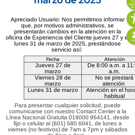
Ima
Apreciado Usuario: Nos permitimos informar
Content
Descripción
que, por motivos administrativos, se
Ima
presentarán cambios en la atención en la
oficina de Experiencia del Cliente jueves 27 y el
lunes 31 de marzo de 2025, prestándose
servicio así:
Fecha
Atención
Jueves 27 de
De 8:00 a.m. a 11
marzo
a.m.
Viernes 28 de
No se prestará
marzo
atención
Lunes 31 de marzo
Atención en el hor
habitual
Para presentar cualquier solicitud, puede
comunicarse con nuestro Contact Center a la
Línea Nacional Gratuita 018000 954141, desde
fijo o celular al (601) 580 6041, de lunes a
viernes (no festivos) de 7am a 7pm y sábados