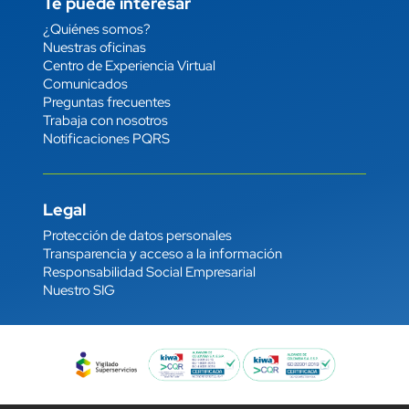
Te puede interesar
Enlace
¿Quiénes somos?
Nuestras oficinas
Centro de Experiencia Virtual
Comunicados
Preguntas frecuentes
Trabaja con nosotros
Notificaciones PQRS
Legal
Enlace
Protección de datos personales
Transparencia y acceso a la información
Responsabilidad Social Empresarial
Nuestro SIG
Imagen