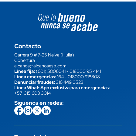
Image block
Contacto
Carrera 9 # 7–25 Neiva (Huila)
Cobertura
alcanos@alcanosesp.com
Línea fija:
(601) 5806041
-
018000 95 4141
Línea emergencias:
164
-
018000 918808
Denunciar fraudes:
316 449 0523
Línea WhatsApp exclusiva para emergencias:
+57 315 603 3014
Síguenos en redes:
icon
Imagen
link
icon
Imagen
link
icon
Imagen
link
icon
Imagen
link