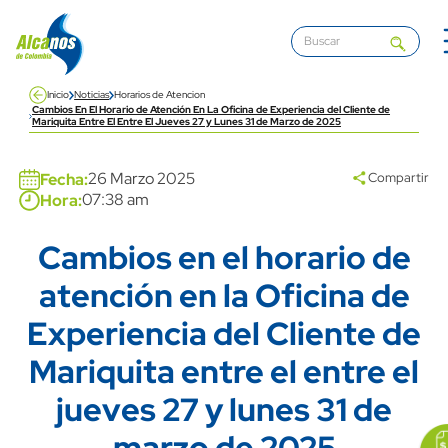
Pasar al contenido principal
Inicio
Noticias
Horarios de Atencion
Cambios En El Horario de Atención En La Oficina de Experiencia del Cliente de
Mariquita Entre El Entre El Jueves 27 y Lunes 31 de Marzo de 2025
Banner
26 Marzo 2025
Fecha:
Compartir
07:38 am
Hora:
Cambios en el horario de
Title
atención en la Oficina de
Experiencia del Cliente de
Mariquita entre el entre el
jueves 27 y lunes 31 de
icon
Ima
link
marzo de 2025