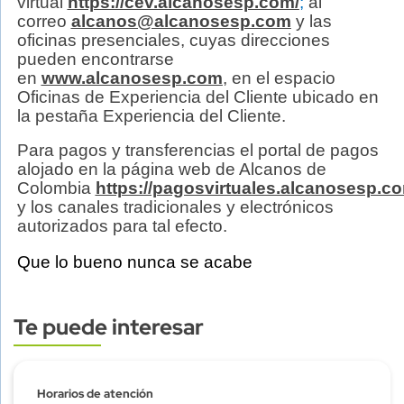
virtual
https://cev.alcanosesp.com/
;
al
correo
alcanos@alcanosesp.com
y las
oficinas presenciales, cuyas direcciones
pueden encontrarse
en
www.alcanosesp.com
, en el espacio
Oficinas de Experiencia del Cliente ubicado en
la pestaña Experiencia del Cliente.
Para pagos y transferencias el portal de pagos
alojado en la página web de Alcanos de
Colombia
https://pagosvirtuales.alcanosesp.c
y los canales tradicionales y electrónicos
autorizados para tal efecto.
Que lo bueno nunca se acabe
Te puede interesar
Subtitulo
Horarios de atención