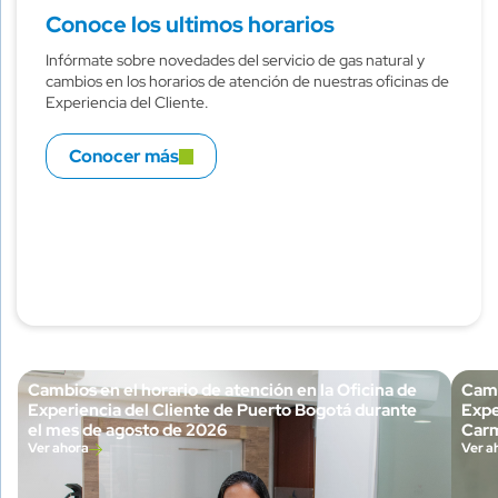
Conoce los ultimos horarios
Infórmate sobre novedades del servicio de gas natural y
cambios en los horarios de atención de nuestras oficinas de
Experiencia del Cliente.
Conocer más
Cambios en el horario de atención en la Oficina de
Camb
Experiencia del Cliente de Puerto Bogotá durante
Expe
el mes de agosto de 2026
Carm
Ver ahora
Ver a