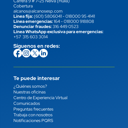
Carrera 9 # 7–25 Neiva (Huila)
Cobertura
alcanos@alcanosesp.com
Línea fija:
(601) 5806041
-
018000 95 4141
Línea emergencias:
164
-
018000 918808
Denunciar fraudes:
316 449 0523
Línea WhatsApp exclusiva para emergencias:
+57 315 603 3014
Síguenos en redes:
icon
Imagen
link
icon
Imagen
link
icon
Imagen
link
icon
Imagen
link
Te puede interesar
Enlace
¿Quiénes somos?
Nuestras oficinas
Centro de Experiencia Virtual
Comunicados
Preguntas frecuentes
Trabaja con nosotros
Notificaciones PQRS