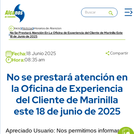
Pasar al contenido principal
Inicio
Noticias
Horarios de Atencion
No Se Prestará Atención En La Oficina de Experiencia del Cliente de Marinilla Este
18 de Junio de 2025
Banner
18 Junio 2025
Fecha:
Compartir
08:35 am
Hora:
No se prestará atención en
Title
la Oficina de Experiencia
del Cliente de Marinilla
este 18 de junio de 2025
icon
Imagen
link
Apreciado Usuario: Nos permitimos informar
Content
Descripción