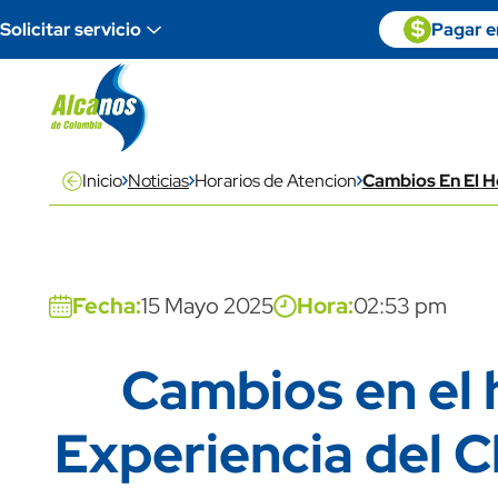
Pasar al contenido principal
Paga en linea
icon
Imagen
Solicitar servicio
Pagar en
descripti
Inicio
Noticias
Horarios de Atencion
Cambios En El Ho
Banner
Fecha:
15 Mayo 2025
Hora:
02:53 pm
Cambios en el h
Title
Experiencia del C