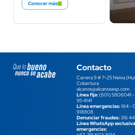
Conocer más
Contacto
Image block
Carrera 9 # 7–25 Neiva (Hui
Cobertura
alcanos@alcanosesp.com
Línea fija:
(601) 5806041
95 4141
Línea emergencias:
164
-
918808
Denunciar fraudes:
316 4
Línea WhatsApp exclusiva
emergencias:
+57 315 603 3014