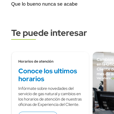
Que lo bueno nunca se acabe
Te puede interesar
Subtitulo
Cambios 
Horarios de atención
en la Ofi
Cliente 
Conoce los ultimos
mes de a
horarios
Ver ahora
Infórmate sobre novedades del
servicio de gas natural y cambios en
los horarios de atención de nuestras
oficinas de Experiencia del Cliente.