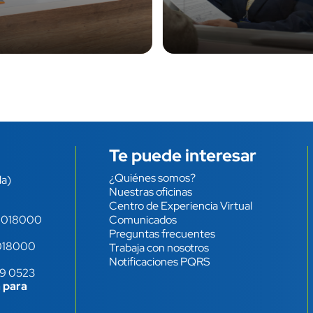
Te puede interesar
¿Quiénes somos?
Enlace
la)
Nuestras oficinas
Centro de Experiencia Virtual
-
018000
Comunicados
Preguntas frecuentes
018000
Trabaja con nosotros
Notificaciones PQRS
49 0523
 para