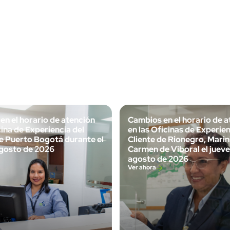
en el horario de atención
Cambios en el horario de 
cina de Experiencia del
en las Oficinas de Experien
de Puerto Bogotá durante el
Cliente de Rionegro, Marinil
gosto de 2026
Carmen de Viboral el juev
agosto de 2026
Ver ahora