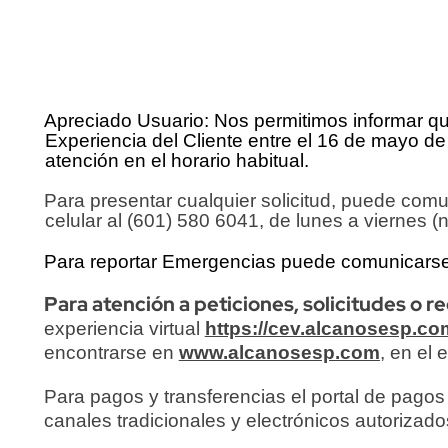
Content
Descripción
Apreciado Usuario: Nos permitimos informar qu
Experiencia del Cliente entre el 16 de mayo de
atención en el horario habitual.
Para presentar cualquier solicitud, puede com
celular al (601) 580 6041, de lunes a viernes (
Para reportar Emergencias puede comunicarse 2
Para atención a peticiones, solicitudes o 
experiencia virtual
https://cev.alcanosesp.co
encontrarse en
www.alcanosesp.com
, en el 
Para pagos y transferencias el portal de pago
canales tradicionales y electrónicos autorizados