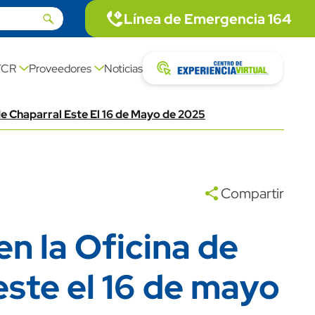
Linea de emergencia
Línea de Emergencia 164
icon
Imagen
description link
Centro exp
FCR
Proveedores
Noticias
icon
Imagen
de Chaparral Este El 16 de Mayo de 2025
Compartir
en la Oficina de
este el 16 de mayo