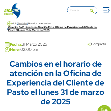
Pasar al contenido principal
Inicio
Noticias
Horarios de Atencion
Cambios En El Horario de Atención En La Oficina de Experiencia del Cliente de
Pasto El Lunes 31 de Marzo de 2025
Banner
31 Marzo 2025
Fecha:
Compartir
02:00 pm
Hora:
Cambios en el horario de
Title
atención en la Oficina de
Experiencia del Cliente de
Pasto el lunes 31 de marzo
de 2025
icon
Imagen
link