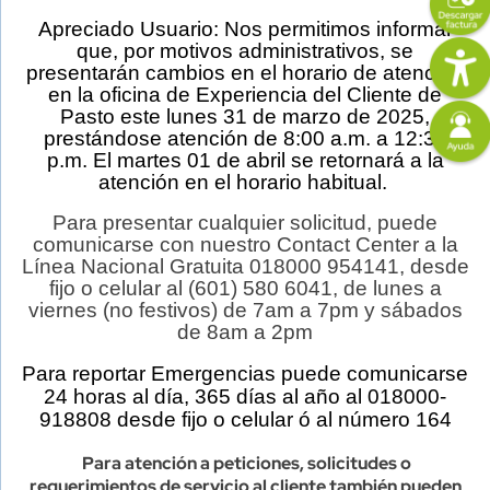
Apreciado Usuario: Nos permitimos informar
Content
Descripción
Imagen
que, por motivos administrativos, se
presentarán cambios en el horario de atención
en la oficina de Experiencia del Cliente de
Imagen
Pasto este lunes 31 de marzo de 2025,
prestándose atención de 8:00 a.m. a 12:30
p.m. El martes 01 de abril se retornará a la
atención en el horario habitual.
Para presentar cualquier solicitud, puede
comunicarse con nuestro Contact Center a la
Línea Nacional Gratuita 018000 954141, desde
fijo o celular al (601) 580 6041, de lunes a
viernes (no festivos) de 7am a 7pm y sábados
de 8am a 2pm
Para reportar Emergencias puede comunicarse
24 horas al día, 365 días al año al 018000-
918808 desde fijo o celular ó al número 164
Para atención a peticiones, solicitudes o
requerimientos de servicio al cliente también pueden