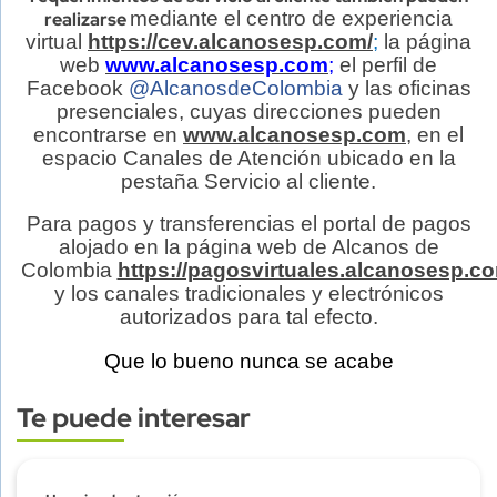
mediante
el centro de experiencia
realizarse
virtual
https://cev.alcanosesp.com/
;
la página
web
www.alcanosesp.com
;
el perfil de
Facebook
@AlcanosdeColombia
y las oficinas
presenciales, cuyas direcciones pueden
encontrarse en
www.alcanosesp.com
, en el
espacio Canales de Atención ubicado en la
pestaña Servicio al cliente.
Para pagos y transferencias el portal de pagos
alojado en la página web de Alcanos de
Colombia
https://pagosvirtuales.alcanosesp.c
y los canales tradicionales y electrónicos
autorizados para tal efecto.
Que lo bueno nunca se acabe
Te puede interesar
Subtitulo