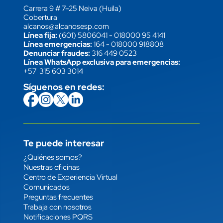
Carrera 9 # 7–25 Neiva (Huila)
Cobertura
alcanos@alcanosesp.com
Línea fija:
(601) 5806041
-
018000 95 4141
Línea emergencias:
164
-
018000 918808
Denunciar fraudes:
316 449 0523
Línea WhatsApp exclusiva para emergencias:
+57 315 603 3014
Síguenos en redes:
icon
Imagen
link
icon
Imagen
link
icon
Imagen
link
icon
Imagen
link
Te puede interesar
Enlace
¿Quiénes somos?
Nuestras oficinas
Centro de Experiencia Virtual
Comunicados
Preguntas frecuentes
Trabaja con nosotros
Notificaciones PQRS