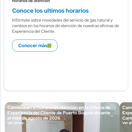
Horarios de atención
Conoce los ultimos horarios
Infórmate sobre novedades del servicio de gas natural y
cambios en los horarios de atención de nuestras oficinas de
Experiencia del Cliente.
Conocer más
Cambios en el horario de atención en la Oficina de
Camb
Experiencia del Cliente de Puerto Bogotá durante
Expe
el mes de agosto de 2026
Carm
Ver ahora
Ver a