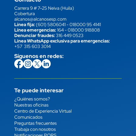
Carrera 9 # 7–25 Neiva (Huila)
Cobertura
alcanos@alcanosesp.com
Línea fija:
(601) 5806041
-
018000 95 4141
Línea emergencias:
164
-
018000 918808
Denunciar fraudes:
316 449 0523
Línea WhatsApp exclusiva para emergencias:
+57 315 603 3014
Síguenos en redes:
icon
Imagen
link
icon
Imagen
link
icon
Imagen
link
icon
Imagen
link
Te puede interesar
Enlace
¿Quiénes somos?
Nuestras oficinas
Centro de Experiencia Virtual
Comunicados
Preguntas frecuentes
Trabaja con nosotros
Notificaciones PQRS