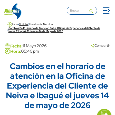
Pasar al contenido principal
Inicio
Noticias
Horarios de Atencion
Cambios En El Horario de Atención En La Oficina de Experiencia del Cliente de
Neiva E Ibagué El Jueves 14 de Mayo de 2026
Banner
11 Mayo 2026
Fecha:
Compartir
05:46 pm
Hora:
Cambios en el horario de
Title
atención en la Oficina de
Experiencia del Cliente de
Neiva e Ibagué el jueves 14
de mayo de 2026
icon
Imagen
link