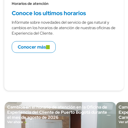
Horarios de atención
Conoce los ultimos horarios
Infórmate sobre novedades del servicio de gas natural y
cambios en los horarios de atención de nuestras oficinas de
Experiencia del Cliente.
Conocer más
Cambios en el horario de atención en la Oficina de
Camb
Experiencia del Cliente de Puerto Bogotá durante
Expe
el mes de agosto de 2026
Carm
Ver ahora
Ver a