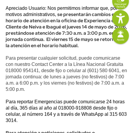
Content
Descripción
Apreciado Usuario: Nos permitimos informar que, por
Imagen
se presentarán cambios en el
motivos administrativos,
horario de
atención en la oficina de Experiencia del
Cliente de Neiva e Ibagué el jueves 14 de mayo de 2026,
Imagen
prestándose atención de 7:30 a.m. a 3:00 p.m. en
jornada continua. El viernes 15 de mayo se retornará a
la atención en el horario habitual.
Para presentar cualquier solicitud, puede comunicarse
con nuestro Contact Center a la Línea Nacional Gratuita
018000 954141, desde fijo o celular al (601) 580 6041, en
jornada continua: de lunes a jueves (no festivos) de 7:00
a.m. a 6:00 p.m. y los viernes (no festivos) de 7:00 a.m. a
5:00 p.m.
Para reportar Emergencias puede comunicarse 24 horas
al día, 365 días al año al 018000-918808 desde fijo o
celular, al número 164 y a través de WhatsApp al 315 603
3014.
Para atención a peticiones, solicitudes o