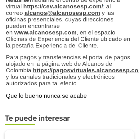
realizarse
virtual
https://cev.alcanosesp.com/
;
al
correo
alcanos@alcanosesp.com
y las
oficinas presenciales, cuyas direcciones
pueden encontrarse
en
www.alcanosesp.com
, en el espacio
Oficinas de Experiencia del Cliente ubicado en
la pestaña Experiencia del Cliente.
Para pagos y transferencias el portal de pagos
alojado en la página web de Alcanos de
Colombia
https://pagosvirtuales.alcanosesp.c
y los canales tradicionales y electrónicos
autorizados para tal efecto.
Que lo bueno nunca se acabe
Te puede interesar
Subtitulo