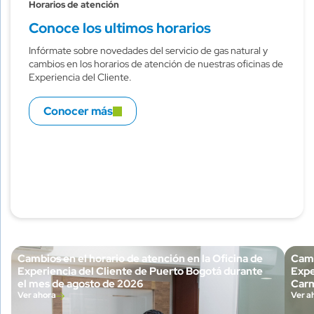
Horarios de atención
Conoce los ultimos horarios
Infórmate sobre novedades del servicio de gas natural y
cambios en los horarios de atención de nuestras oficinas de
Experiencia del Cliente.
Conocer más
Cambios en el horario de atención en la Oficina de
Camb
Experiencia del Cliente de Puerto Bogotá durante
Expe
el mes de agosto de 2026
Carm
Ver ahora
Ver a