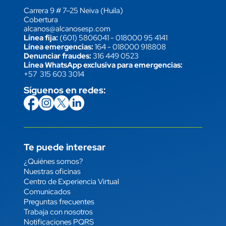
Carrera 9 # 7–25 Neiva (Huila)
Cobertura
alcanos@alcanosesp.com
Línea fija:
(601) 5806041
-
018000 95 4141
Línea emergencias:
164
-
018000 918808
Denunciar fraudes:
316 449 0523
Línea WhatsApp exclusiva para emergencias:
+57 315 603 3014
Síguenos en redes:
icon
Imagen
link
icon
Imagen
link
icon
Imagen
link
icon
Imagen
link
Te puede interesar
Enlace
¿Quiénes somos?
Nuestras oficinas
Centro de Experiencia Virtual
Comunicados
Preguntas frecuentes
Trabaja con nosotros
Notificaciones PQRS