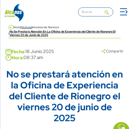
Pasar al contenido principal
Inicio
Noticias
Horarios de Atencion
No Se Prestará Atención En La Oficina de Experiencia del Cliente de Rionegro El
Viernes 20 de Junio de 2025
Banner
18 Junio 2025
Fecha:
Compartir
08:37 am
Hora:
No se prestará atención en
Title
la Oficina de Experiencia
del Cliente de Rionegro el
viernes 20 de junio de
2025
icon
Imagen
link