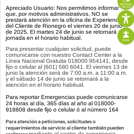
Apreciado Usuario: Nos permitimos informar
Content
Descripción
Imagen
que, por motivos administrativos,
NO se
prestará atención en la oficina de Experiencia
del Cliente de Rionegro el viernes 20 de junio
Imagen
de 2025. El martes 24 de junio se retornará a la
jornada en el horario habitual.
Para presentar cualquier solicitud, puede
comunicarse con nuestro Contact Center a la
Línea Nacional Gratuita 018000 954141, desde
fijo o celular al (601) 580 6041. El viernes 13 de
junio la atención será de 7:00 a.m. a 11:00 a.m.
y el sábado 14 de junio se retornará a la
atención en el horario habitual.
Para reportar Emergencias puede comunicarse
24 horas al día, 365 días al año al 018000-
918808 desde fijo o celular ó al número 164
Para atención a peticiones, solicitudes o
requerimientos de servicio al cliente también pueden
mediante
el centro de experiencia