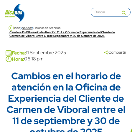
Pasar al contenido principal
Inicio
Noticias
Horarios de Atencion
Cambios En El Horario de Atención En La Oficina de Experiencia del Cliente de
Carmen de Viboral Entre El 11 de Septiembre y 30 de Octubre de 2025
Banner
11 Septiembre 2025
Fecha:
Compartir
06:18 pm
Hora:
Cambios en el horario de
Title
atención en la Oficina de
Experiencia del Cliente de
Carmen de Viboral entre el
11 de septiembre y 30 de
i
l
octubre de 2025