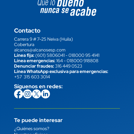
Image block
Contacto
Carrera 9 # 7–25 Neiva (Huila)
Cobertura
alcanos@alcanosesp.com
Línea fija:
(601) 5806041
-
018000 95 4141
Línea emergencias:
164
-
018000 918808
Denunciar fraudes:
316 449 0523
Línea WhatsApp exclusiva para emergencias:
+57 315 603 3014
Síguenos en redes:
icon
Imagen
link
icon
Imagen
link
icon
Imagen
link
icon
Imagen
link
Te puede interesar
Enlace
¿Quiénes somos?