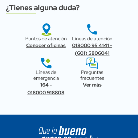
¿Tienes alguna duda?
Subtitulo
Bloque link item
Icono
Archivo
Icono
Archivo
Puntos de atención
Líneas de atención
Title
Title
Bloque Link
Bloque Link
Conocer oficinas
018000 95 4141 -
(601) 5806041
Icono
Archivo
Icono
Archivo
Líneas de
Preguntas
Title
Title
emergencia
frecuentes
Bloque Link
Bloque Link
164 -
Ver más
018000 918808
Image block