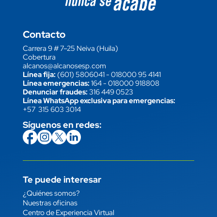
Contacto
Carrera 9 # 7–25 Neiva (Huila)
Cobertura
alcanos@alcanosesp.com
Línea fija:
(601) 5806041
-
018000 95 4141
Línea emergencias:
164
-
018000 918808
Denunciar fraudes:
316 449 0523
Línea WhatsApp exclusiva para emergencias:
+57 315 603 3014
Síguenos en redes:
icon
Imagen
link
icon
Imagen
link
icon
Imagen
link
icon
Imagen
link
Te puede interesar
Enlace
¿Quiénes somos?
Nuestras oficinas
Centro de Experiencia Virtual