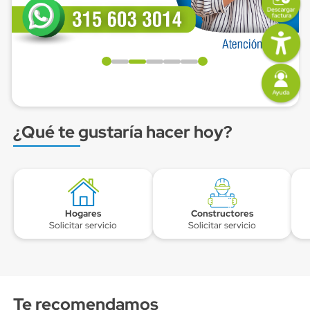
Imagen
Imagen
¿Qué te gustaría hacer hoy?
Subtitulo
Bloque link item
Bloque Link
Bloque Link
Blo
Icono
Imagen
Icono
Imagen
Title
Hogares
Title
Constructores
Bloque descripcion
Solicitar servicio
Bloque descripcion
Solicitar servicio
Componentes
Te recomendamos
Subtitulo